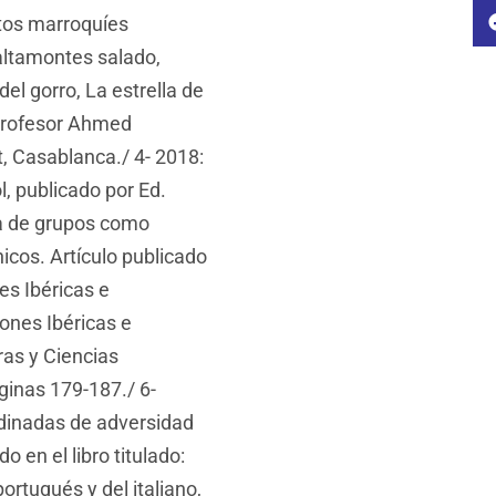
ntos marroquíes
saltamontes salado,
 del gorro, La estrella de
profesor Ahmed
, Casablanca./ 4- 2018:
l, publicado por Ed.
ca de grupos como
icos. Artículo publicado
es Ibéricas e
ones Ibéricas e
ras y Ciencias
ginas 179-187./ 6-
rdinadas de adversidad
o en el libro titulado:
portugués y del italiano,