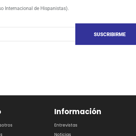
o Internacional de Hispanistas).
SUSCRIBIRME
o
Información
sotros
Entrevistas
es
Noticias