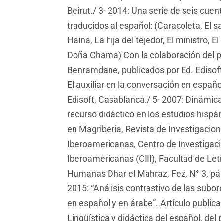
Beirut./ 3- 2014: Una serie de seis cue
traducidos al español: (Caracoleta, El 
Haina, La hija del tejedor, El ministro, El
Doña Chama) Con la colaboración del 
Benramdane, publicados por Ed. Edisoft
El auxiliar en la conversación en españo
Edisoft, Casablanca./ 5- 2007: Dinámi
recurso didáctico en los estudios hispán
en Magriberia, Revista de Investigacion
Iberoamericanas, Centro de Investigaci
Iberoamericanas (CIII), Facultad de Let
Humanas Dhar el Mahraz, Fez, N° 3, pá
2015: “Análisis contrastivo de las subo
en español y en árabe”. Artículo publicad
Lingüística y didáctica del español, del 