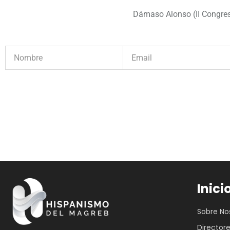
Dámaso Alonso (II Congres
Inici
Sobre No
Director