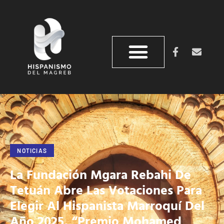
NOTICIAS
La Fundación Mgara Rebahi De
Tetuán Abre Las Votaciones Para
Elegir Al Hispanista Marroquí Del
Año 2025, “Premio Mohamed