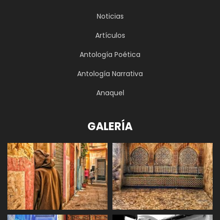
compañero de Jacinto López Gorgé, Moisés
Garzón Serfaty, Mohamed Sebbagh, Trinidad
Sánchez Mercader y otros intelectuales del
momento, llegando a publicar en las principales
publicaciones culturales de esa luminosa etapa.
Julio 20, 2022
No hay más publicaciones para mostrar
Hispanistas
AHMED OUBALI
febrero 7, 2025