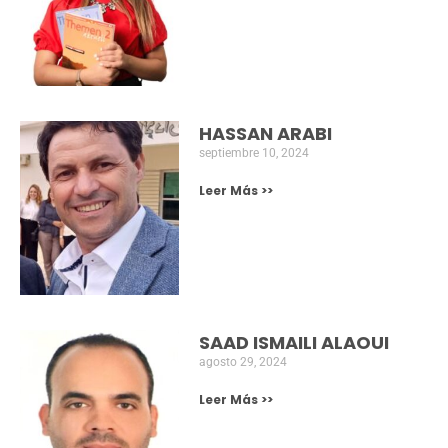
SEMINARIO “EL ESPAÑOL Y EL
HISPANISMO EN ARGELIA”.
El seminario será dirigido por Salah Eddine Salhi,
profesor de la Universidad de Tlemcen (Argelia).
Julio 9, 2023
NOTICIAS NUEVAS