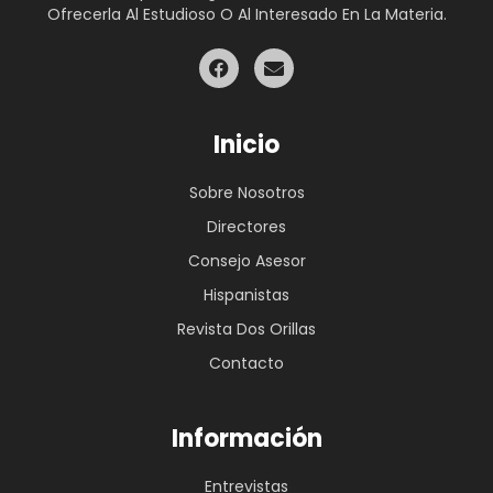
EXPOSICIÓN FOTOGRÁFICA
RETROSPECTIVA DEL HISPANISTA
ABDELLATIF EL KHATIB
Exposición fotográfica retrospectiva del hispanista
Abdellatif El Khatib, uno de los precursores de la
traducción de obras de escritores españoles al
árabe durante el Protectorado. Khatib tradujo
obras de Pío Baroja, Ortega y Gasset, Miguel de
Cervantes, Vicente Aleixandre, entre otros. Fue