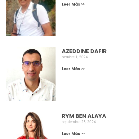
primera Cátedra en España sobre Marruecos, con
sede en la Universidad de Salamanca y cuyo
director será
Julio 24, 2023
NOTICIAS NUEVAS