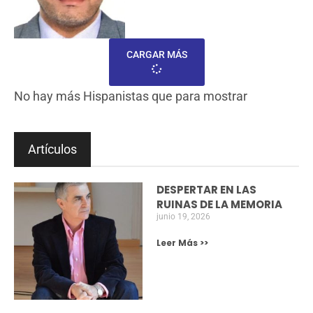
HOSSAIN BOUZINEB Y AZIZ TAZI,
NOMBRADOS ACADÉMICOS DE LA REAL
ACADEMIA DE CÓRDOBA.
Córdoba, España – La Real Academia de Córdoba
ha anunciado el nombramiento de Hossain
Bouzineb y Aziz Tazi como académicos de esta
prestigiosa institución. Esta noticia ha sido recibida
con alegría tanto en España como en Marruecos,
ya que representa un importante paso hacia el