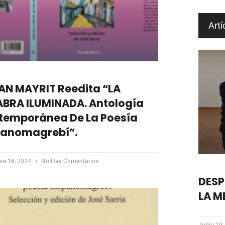
Artí
AN MAYRIT Reedita “LA
ABRA ILUMINADA. Antología
temporánea De La Poesía
panomagrebí”.
re 16, 2024
No Hay Comentarios
DESP
LA M