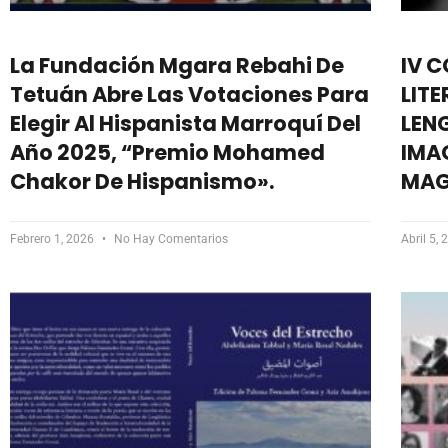
La Fundación Mgara Rebahi De
IV 
Tetuán Abre Las Votaciones Para
LIT
Elegir Al Hispanista Marroquí Del
LEN
Año 2025, “Premio Mohamed
IMAG
Chakor De Hispanismo».
MAG
Febrero 1, 2026
No Hay Comentarios
Abril 5,