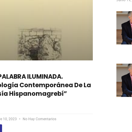
Junio 19
 PALABRA ILUMINADA.
ología Contemporánea De La
sía Hispanomagrebí”
re 10, 2023
No Hay Comentarios