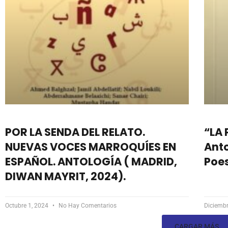
POR LA SENDA DEL RELATO.
“LA
NUEVAS VOCES MARROQUÍES EN
Ant
ESPAÑOL. ANTOLOGÍA ( MADRID,
Poe
DIWAN MAYRIT, 2024).
Octubre 1, 2024
No Hay Comentarios
Diciemb
CARGAR MÁS