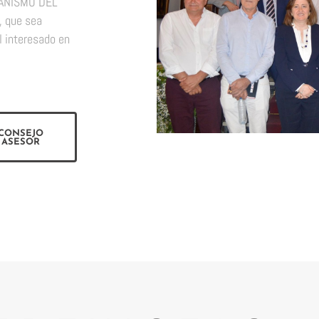
SPANISMO DEL
, que sea
l interesado en
CONSEJO
ASESOR