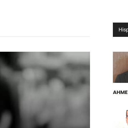
His
AHME