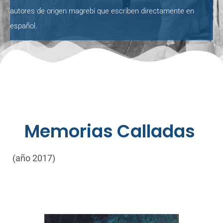
autores de origen magrebí que escriben directamente en
español.
Memorias Calladas
(año 2017)