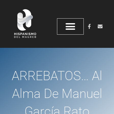
ARREBATOS… Al
Alma De Manuel
García Rato