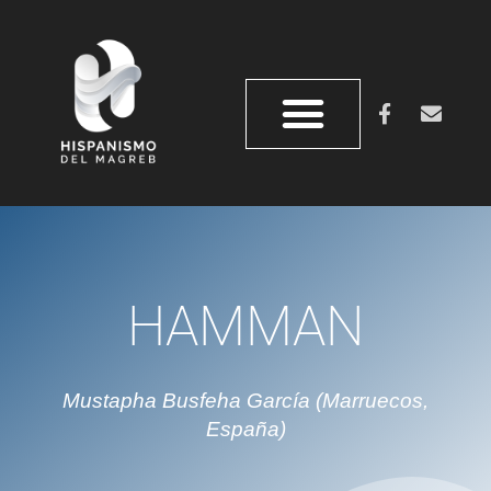
HAMMAN
Mustapha Busfeha García (Marruecos,
España)