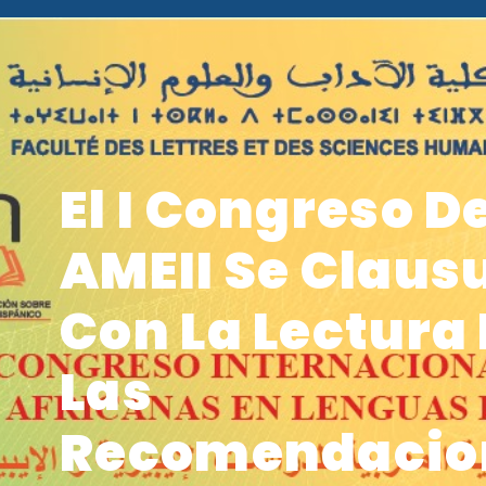
El I Congreso D
AMEII Se Claus
Con La Lectura
Las
Recomendacio