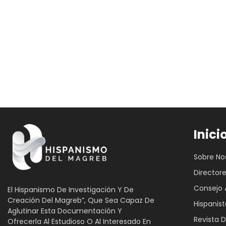
Inici
Sobre No
Director
Consejo 
El Hispanismo De Investigación Y De
Creación Del Magreb”, Que Sea Capaz De
Hispanist
Aglutinar Esta Documentación Y
Revista D
Ofrecerla Al Estudioso O Al Interesado En