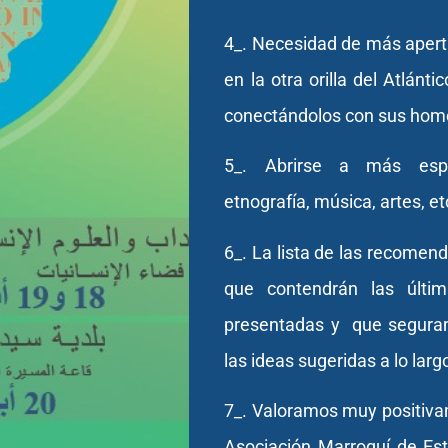
4_. Necesidad de más apert
en la otra orilla del Atlánt
conectándolos con sus homó
5_. Abrirse a más especi
etnografía, música, artes, et
6_. La lista de las recomen
que contendrán las últi
presentadas y que segura
las ideas sugeridas a lo larg
7_. Valoramos muy positivam
Asociación Marroquí de Est