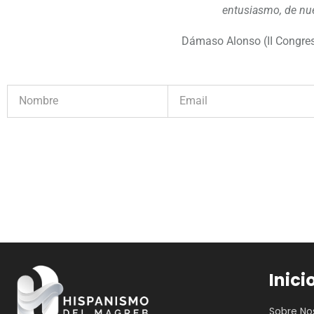
entusiasmo, de nue
Dámaso Alonso (II Congres
Inici
Sobre No