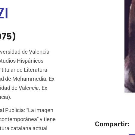
ZI
975)
iversidad de Valencia
studios Hispánicos
itular de Literatura
ultad de Mohammedia. Ex
idad de Val
encia
. Ex
cia).
ial Publicia: “La imagen
 contemporánea” y tiene
Compartir:
atura catalana actual