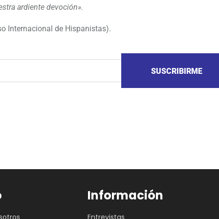
stra ardiente devoción».
o Internacional de Hispanistas).
SUSCRIBIRME
o
Información
sotros
Entrevistas