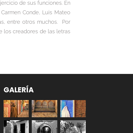
jercicio de sus funciones. En
i, Carmen Conde, Luis Mateo
das, entre otros muchos. Por
e los creadores de las letras
GALERÍA