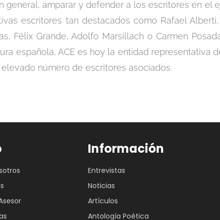
en general, amparar y defender a los escritores en el e
tivas escritores tan destacados como Rafael Albert
inas, Félix Grande, Adolfo Marsillach o Carmen Posa
tura española, ACE es hoy la entidad representativa d
 elevado número de escritores asociados.
o
Información
sotros
Entrevistas
es
Noticias
Asesor
Artículos
as
Antología Poética