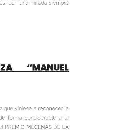
os, con una mirada siempre
UZA “MANUEL
z que viniese a reconocer la
 de forma considerable a la
 el
PREMIO MECENAS DE LA