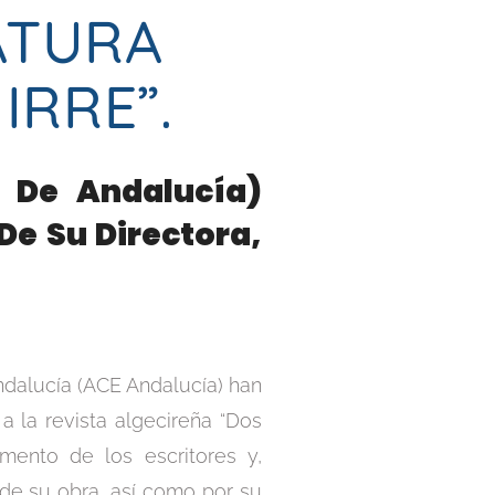
ATURA
RRE”.
a De Andalucía)
De Su Directora,
ndalucía (ACE Andalucía) han
a la revista algecireña “Dos
mento de los escritores y,
 de su obra, así como por su