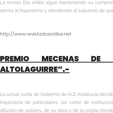
La revista
Dos orillas
sigue manteniendo su compromi
atenta al hispanismo y atendiendo al supuesto de que 
http://www.revistadosorillas.net
PREMIO MECENAS DE 
ALTOLAGUIRRE”.-
La actual Junta de Gobierno de ACE Andalucía decidió
trayectoria de particulares, así como de instituci
difusión de autores, de su obra o de la propia liter