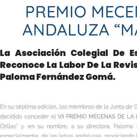
PREMIO MECE
ANDALUZA “M
La Asociación Colegial De 
Reconoce La Labor De La Revis
Paloma Fernández Gomá.
En su séptima edición, los miembros de la Junta de G
decidido conceder el
VII PREMIO MECENAS DE LA
Orillas” y, en su nombre, a su directora, Palom
especialmente, de las letras andaluzas, propiciando 