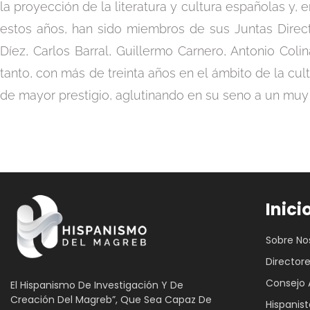
la proyección de la literatura y cultura españolas y, 
estos años, han sido miembros de sus Juntas Direc
Díez, Carlos Barral, Guillermo Carnero, Antonio Col
tanto, con más de treinta años en el ámbito de la cul
de mayor prestigio, aglutinando en su seno a un muy
Inici
Sobre No
Director
Consejo 
El Hispanismo De Investigación Y De
Creación Del Magreb”, Que Sea Capaz De
Hispanist