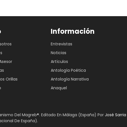
o
Información
sotros
Entrevistas
es
Noticias
Asesor
Artículos
as
Antología Poética
os Orillas
Antología Narrativa
o
Anaquel
spanismo Del Magreb®. Editado En Málaga (España) Por
José Sarri
acional De España).