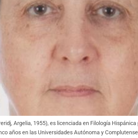
, Argelia, 1955), es licenciada en Filología Hispánica p
 cinco años en las Universidades Autónoma y Complutense