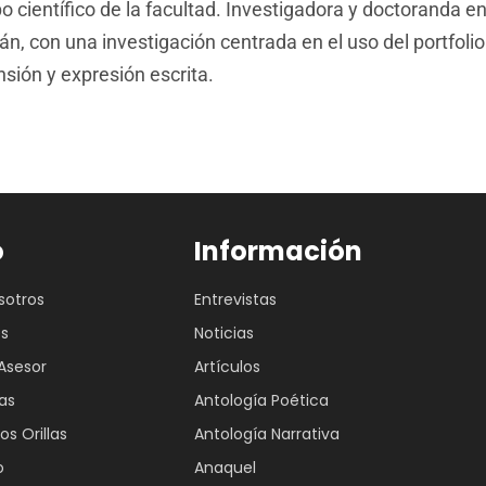
científico de la facultad. Investigadora y doctoranda en 
Orán, con una investigación centrada en el uso del portfo
sión y expresión escrita.
o
Información
sotros
Entrevistas
es
Noticias
Asesor
Artículos
as
Antología Poética
os Orillas
Antología Narrativa
o
Anaquel