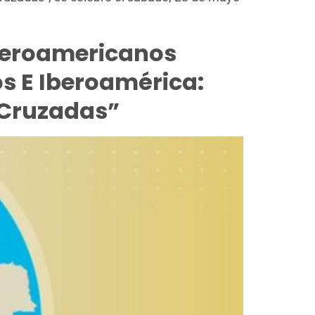
Iberoamericanos
os E Iberoamérica:
 Cruzadas”