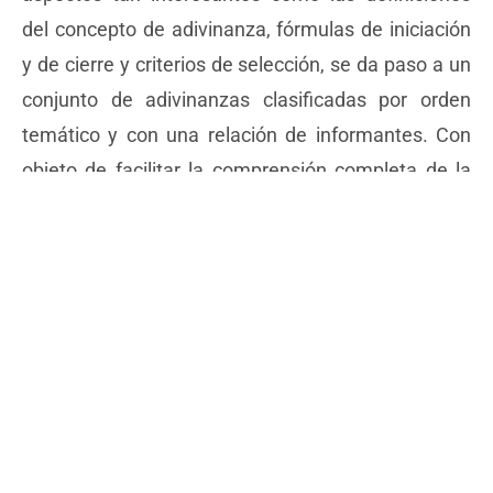
del concepto de adivinanza, fórmulas de iniciación
y de cierre y criterios de selección, se da paso a un
conjunto de adivinanzas clasificadas por orden
temático y con una relación de informantes. Con
objeto de facilitar la comprensión completa de la
adivinanza, se aportan unos elementos suficientes
para tal comprensión; y se hace cuando la
adivinanza esté formada por un juego de palabras
rifeñas populares, cuya traducción literal resulte
incomprensible para el no “rifeño” o aparecen
onomatopeyas o nombres relativos a personas o
lugares concretos, escogidos en la mayoría de los
casos para el ritmo de la pregunta, por su
sonoridad o musicalidad. La disminución de