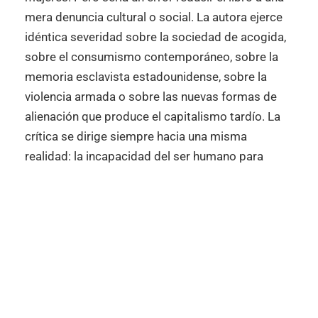
mera denuncia cultural o social. La autora ejerce
idéntica severidad sobre la sociedad de acogida,
sobre el consumismo contemporáneo, sobre la
memoria esclavista estadounidense, sobre la
violencia armada o sobre las nuevas formas de
alienación que produce el capitalismo tardío. La
crítica se dirige siempre hacia una misma
realidad: la incapacidad del ser humano para
reconocer al otro como semejante.
Hay algo profundamente doloroso en estas
páginas. Un dolor que no procede únicamente de
la experiencia individual sino de la conciencia
histórica. Gadhoum contempla los atentados de
París y Orlando, las migraciones desesperadas de
los
harraga
, las heridas de la esclavitud, los