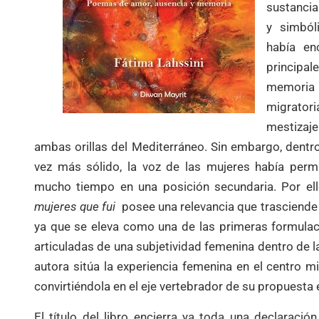
sustancia
y simból
había en
principal
memoria
migrator
mestizaje
ambas orillas del Mediterráneo. Sin embargo, dentr
vez más sólido, la voz de las mujeres había perm
mucho tiempo en una posición secundaria. Por ell
mujeres que fui
posee una relevancia que trasciende e
ya que se eleva como una de las primeras formula
articuladas de una subjetividad femenina dentro de 
autora sitúa la experiencia femenina en el centro m
convirtiéndola en el eje vertebrador de su propuesta e
El título del libro encierra ya toda una declaració