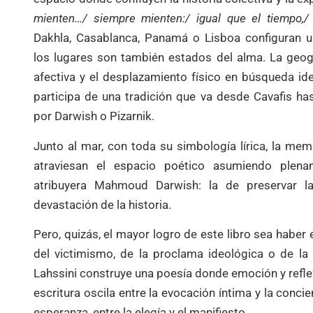
mienten…/ siempre mienten:/ igual que el tiempo,/
Dakhla, Casablanca, Panamá o Lisboa configuran u
los lugares son también estados del alma. La geo
afectiva y el desplazamiento físico en búsqueda iden
participa de una tradición que va desde Cavafis h
por Darwish o Pizarnik.
Junto al mar, con toda su simbología lírica, la mem
atraviesan el espacio poético asumiendo plena
atribuyera Mahmoud Darwish: la de preservar l
devastación de la historia.
Pero, quizás, el mayor logro de este libro sea haber
del victimismo, de la proclama ideológica o de la s
Lahssini construye una poesía donde emoción y refle
escritura oscila entre la evocación íntima y la concien
esperanza, entre la elegía y el manifiesto.