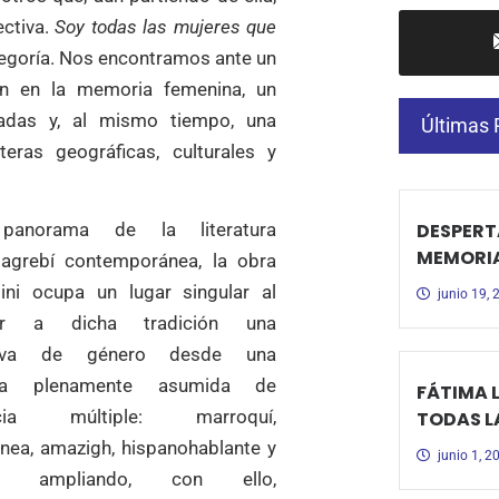
ectiva.
Soy todas las mujeres que
tegoría. Nos encontramos ante un
n en la memoria femenina, un
ciadas y, al mismo tiempo, una
Últimas 
eras geográficas, culturales y
anorama de la literatura
DESPERTA
MEMORI
agrebí contemporánea, la obra
ini ocupa un lugar singular al
junio 19,
rar a dicha tradición una
tiva de género desde una
cia plenamente asumida de
FÁTIMA 
ncia múltiple: marroquí,
TODAS L
nea, amazigh, hispanohablante y
junio 1, 2
na, ampliando, con ello,