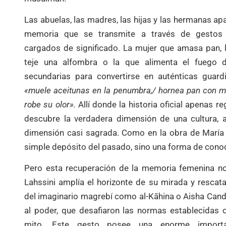
Las abuelas, las madres, las hijas y las hermanas a
memoria que se transmite a través de gestos 
cargados de significado. La mujer que amasa pan, l
teje una alfombra o la que alimenta el fuego d
secundarias para convertirse en auténticas guardi
«muele aceitunas en la penumbra,/ hornea pan con ma
robe su olor».
Allí donde la historia oficial apenas r
descubre la verdadera dimensión de una cultura, a
dimensión casi sagrada. Como en la obra de María
simple depósito del pasado, sino una forma de conoc
Pero esta recuperación de la memoria femenina no
Lahssini amplía el horizonte de su mirada y rescata
del imaginario magrebí como al-Kāhina o Aisha Cand
al poder, que desafiaron las normas establecidas 
mito. Este gesto posee una enorme importan