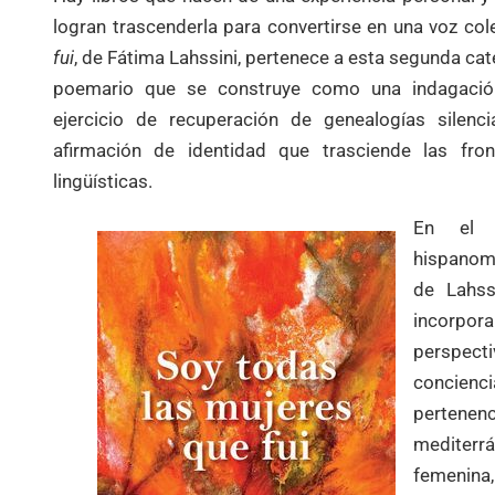
logran trascenderla para convertirse en una voz col
fui
, de Fátima Lahssini, pertenece a esta segunda ca
poemario que se construye como una indagació
ejercicio de recuperación de genealogías silen
afirmación de identidad que trasciende las front
lingüísticas.
En el p
hispanom
de Lahss
incorpo
perspec
concien
pertene
mediterrá
femeni