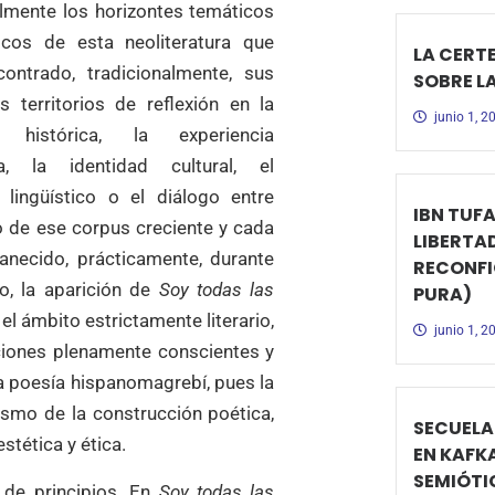
lmente los horizontes temáticos
icos de esta neoliteratura que
LA CERTE
contrado, tradicionalmente, sus
SOBRE L
es territorios de reflexión en la
junio 1, 2
 histórica, la experiencia
ia, la identidad cultural, el
 lingüístico o el diálogo entre
IBN TUFA
o de ese corpus creciente y cada
LIBERTA
anecido, prácticamente, durante
RECONFI
o, la aparición de
Soy todas las
PURA)
l ámbito estrictamente literario,
junio 1, 2
ciones plenamente conscientes y
la poesía hispanomagrebí, pues la
ismo de la construcción poética,
SECUELA
stética y ética.
EN KAFK
SEMIÓTI
n de principios. En
Soy todas las