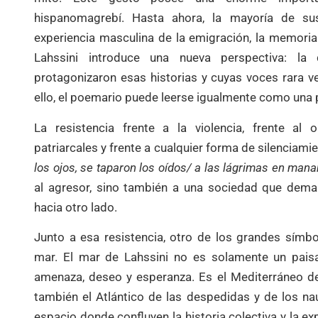
hispanomagrebí. Hasta ahora, la mayoría de sus
experiencia masculina de la emigración, la memoria 
Lahssini introduce una nueva perspectiva: l
protagonizaron esas historias y cuyas voces rara v
ello, el poemario puede leerse igualmente como una p
La resistencia frente a la violencia, frente al o
patriarcales y frente a cualquier forma de silenciami
los ojos, se taparon los oídos/ a las lágrimas en mana
al agresor, sino también a una sociedad que dema
hacia otro lado.
Junto a esa resistencia, otro de los grandes símbol
mar. El mar de Lahssini no es solamente un paisaj
amenaza, deseo y esperanza. Es el Mediterráneo de
también el Atlántico de las despedidas y de los n
espacio donde confluyen la historia colectiva y la ex