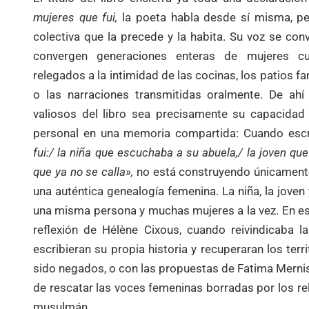
mujeres que fui,
la poeta habla desde sí misma, p
colectiva que la precede y la habita. Su voz se con
convergen generaciones enteras de mujeres c
relegados a la intimidad de las cocinas, los patios f
o las narraciones transmitidas oralmente. De a
valiosos del libro sea precisamente su capacidad 
personal en una memoria compartida: Cuando esc
fui:/ la niña que escuchaba a su abuela,/ la joven que 
que ya no se calla»
,
no está construyendo únicamente
una auténtica genealogía femenina. La niña, la joven
una misma persona y muchas mujeres a la vez. En est
reflexión de Hélène Cixous, cuando reivindicaba 
escribieran su propia historia y recuperaran los terr
sido negados, o con las propuestas de Fatima Mernis
de rescatar las voces femeninas borradas por los re
musulmán.