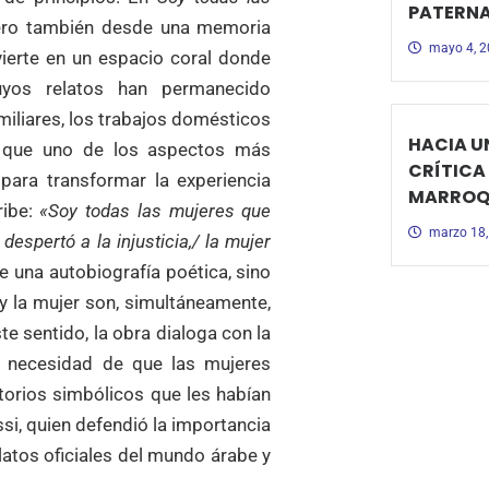
PATERN
ero también desde una memoria
mayo 4, 
vierte en un espacio coral donde
uyos relatos han permanecido
amiliares, los trabajos domésticos
HACIA U
hí que uno de los aspectos más
CRÍTICA
para transformar la experiencia
MARROQU
ribe:
«Soy todas las mujeres que
marzo 18,
despertó a la injusticia,/ la mujer
 una autobiografía poética, sino
 y la mujer son, simultáneamente,
e sentido, la obra dialoga con la
la necesidad de que las mujeres
itorios simbólicos que les habían
si, quien defendió la importancia
latos oficiales del mundo árabe y