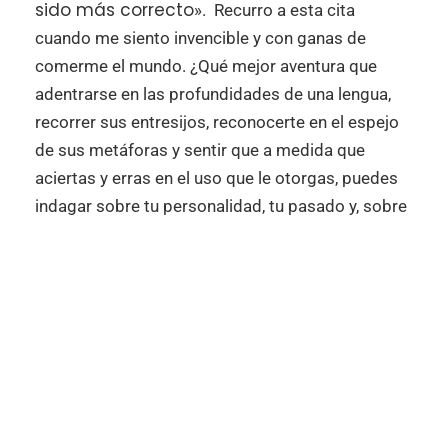
sido más correcto
». Recurro a esta cita
cuando me siento invencible y con ganas de
comerme el mundo. ¿Qué mejor aventura que
adentrarse en las profundidades de una lengua,
recorrer sus entresijos, reconocerte en el espejo
de sus metáforas y sentir que a medida que
aciertas y erras en el uso que le otorgas, puedes
indagar sobre tu personalidad, tu pasado y, sobre
todo, acercarte al sentido de la vida? Nabokov
que era dado a las citas apócrifas, seguramente
incluyó la palabra «aventuras» solo para enfatizar
la energía y la pasión que se desprende de la idea
de proceso en que se ve embarcado un escritor
que decide escribir en una lengua que no es su
lengua materna.
Lo curioso es que las dos citas remiten al mismo